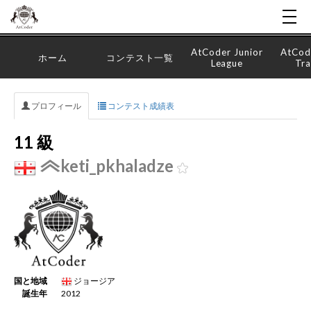
AtCoder Junior
AtCod
ホーム
コンテスト一覧
League
Tra
プロフィール
コンテスト成績表
11 級
keti_pkhaladze
国と地域
ジョージア
誕生年
2012