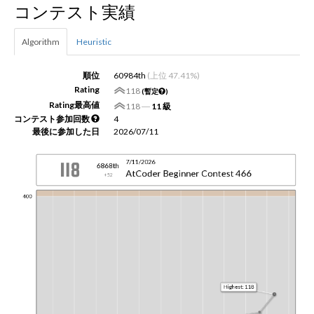
コンテスト実績
新規登録
ログイン
Algorithm
Heuristic
JP
EN
順位
60984th
(上位 47.41%)
Rating
118
(暫定
)
Rating最高値
118
―
11 級
コンテスト参加回数
4
最後に参加した日
2026/07/11