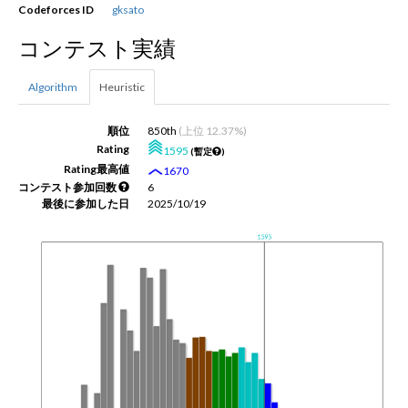
Codeforces ID
gksato
コンテスト実績
新規登録
ログイン
Algorithm
Heuristic
JP
EN
順位
850th
(上位 12.37%)
Rating
1595
(暫定
)
Rating最高値
1670
コンテスト参加回数
6
最後に参加した日
2025/10/19