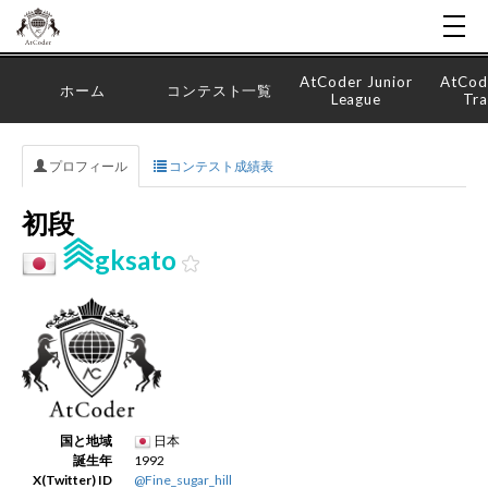
AtCoder Junior
AtCod
ホーム
コンテスト一覧
League
Tra
プロフィール
コンテスト成績表
初段
gksato
国と地域
日本
誕生年
1992
X(Twitter) ID
@Fine_sugar_hill