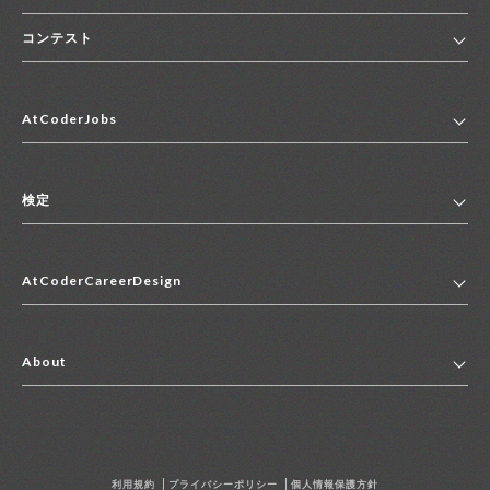
コンテスト
ホーム
AtCoderJobs
コンテスト一覧
ランキング
AtCoderJobsトップ
便利リンク集
検定
2027年新卒採用求人一覧
2028年新卒採用求人一覧
検定トップ
中途採用求人一覧
AtCoderCareerDesign
マイページ
インターン求人一覧
キャリアデザイントップ
アルバイト求人一覧
About
その他求人一覧
企業情報
AtCoder社による職業紹介求人一覧
よくある質問
採用担当者の方へ
利用規約
プライバシーポリシー
個人情報保護方針
お問い合わせ