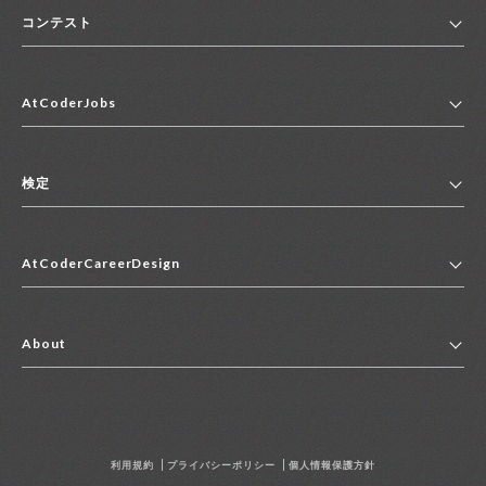
コンテスト
ホーム
AtCoderJobs
コンテスト一覧
ランキング
AtCoderJobsトップ
便利リンク集
検定
2027年新卒採用求人一覧
2028年新卒採用求人一覧
検定トップ
中途採用求人一覧
AtCoderCareerDesign
マイページ
インターン求人一覧
キャリアデザイントップ
アルバイト求人一覧
About
その他求人一覧
企業情報
AtCoder社による職業紹介求人一覧
よくある質問
採用担当者の方へ
利用規約
プライバシーポリシー
個人情報保護方針
お問い合わせ