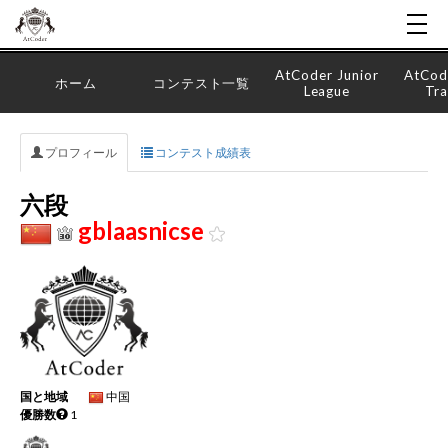
AtCoder Junior
AtCod
ホーム
コンテスト一覧
League
Tra
プロフィール
コンテスト成績表
六段
gblaasnicse
国と地域
中国
優勝数
1