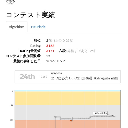
コンテスト実績
新規登録
ログイン
Algorithm
Heuristic
JP
EN
順位
24th
(上位 0.02%)
Rating
3162
Rating最高値
3171
―
六段
(昇格まであと+29)
コンテスト参加回数
25
最後に参加した日
2026/03/29