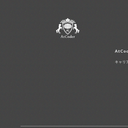
AtCod
キャリ