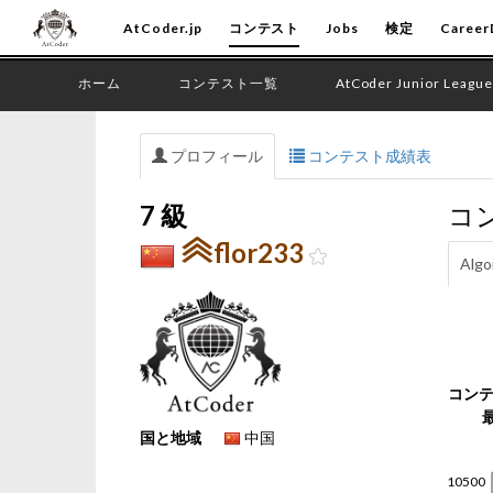
AtCoder.jp
コンテスト
Jobs
検定
Career
ホーム
コンテスト一覧
AtCoder Junior League
プロフィール
コンテスト成績表
7 級
コ
flor233
Algo
コン
国と地域
中国