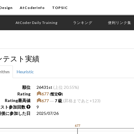
Design
AtCoderInfo
TOPSIC
AtCoder Daily Training
ランキング
便利リンク集
ンテスト実績
rithm
Heuristic
順位
26431st
(上位 20.55%)
Rating
677
(暫定
)
Rating最高値
677
―
7 級
(昇格まであと+123)
テスト参加回数
9
最後に参加した日
2025/07/26