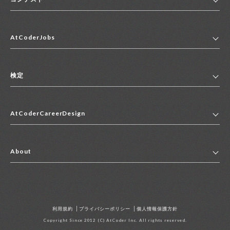
ホーム
AtCoderJobs
コンテスト一覧
ランキング
AtCoderJobsトップ
便利リンク集
検定
2027年新卒採用求人一覧
2028年新卒採用求人一覧
検定トップ
中途採用求人一覧
AtCoderCareerDesign
マイページ
インターン求人一覧
キャリアデザイントップ
アルバイト求人一覧
About
その他求人一覧
企業情報
AtCoder社による職業紹介求人一覧
よくある質問
採用担当者の方へ
利用規約
プライバシーポリシー
個人情報保護方針
お問い合わせ
Copyright Since 2012 (C) AtCoder Inc. All rights reserved.
資料請求