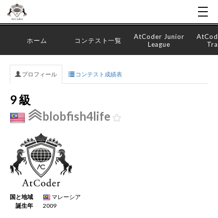
AtCoder Junior
AtCod
ホーム
コンテスト一覧
League
Tra
プロフィール
コンテスト成績表
9 級
blobfish4life
国と地域
マレーシア
誕生年
2009