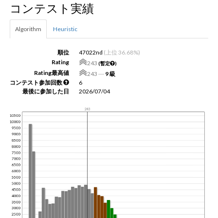
コンテスト実績
新規登録
ログイン
Algorithm
Heuristic
JP
EN
順位
47022nd
(上位 36.68%)
Rating
243
(暫定
)
Rating最高値
243
―
9 級
コンテスト参加回数
6
最後に参加した日
2026/07/04