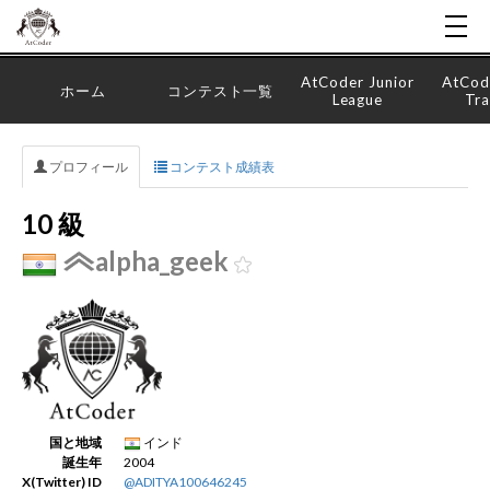
AtCoder Junior
AtCod
ホーム
コンテスト一覧
League
Tra
プロフィール
コンテスト成績表
10 級
alpha_geek
国と地域
インド
誕生年
2004
X(Twitter) ID
@ADITYA100646245