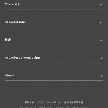
コンテスト
ホーム
AtCoderJobs
コンテスト一覧
ランキング
AtCoderJobsトップ
便利リンク集
検定
2027年新卒採用求人一覧
2028年新卒採用求人一覧
検定トップ
中途採用求人一覧
AtCoderCareerDesign
マイページ
インターン求人一覧
キャリアデザイントップ
アルバイト求人一覧
About
その他求人一覧
企業情報
AtCoder社による職業紹介求人一覧
よくある質問
採用担当者の方へ
利用規約
プライバシーポリシー
個人情報保護方針
お問い合わせ
Copyright Since 2012 (C) AtCoder Inc. All rights reserved.