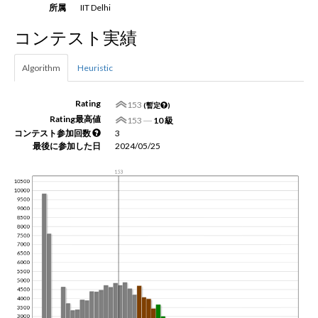
所属
IIT Delhi
コンテスト実績
新規登録
ログイン
Algorithm
Heuristic
JP
EN
Rating
153
(暫定
)
Rating最高値
153
―
10 級
コンテスト参加回数
3
最後に参加した日
2024/05/25