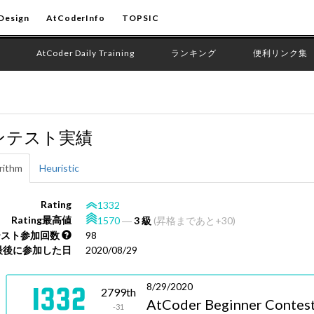
Design
AtCoderInfo
TOPSIC
AtCoder Daily Training
ランキング
便利リンク集
ンテスト実績
rithm
Heuristic
Rating
1332
Rating最高値
1570
―
3 級
(昇格まであと+30)
テスト参加回数
98
最後に参加した日
2020/08/29