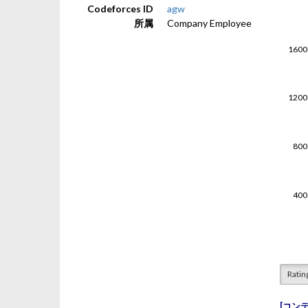
Codeforces ID
agw
所属
Company Employee
Ratin
コン