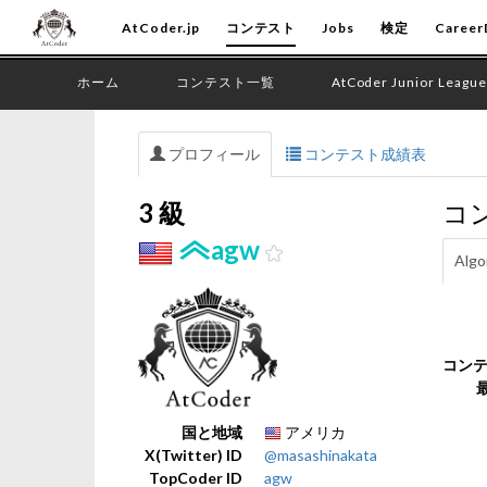
AtCoder.jp
コンテスト
Jobs
検定
Career
ホーム
コンテスト一覧
AtCoder Junior League
プロフィール
コンテスト成績表
3 級
コ
agw
Algo
コン
国と地域
アメリカ
X(Twitter) ID
@masashinakata
TopCoder ID
agw