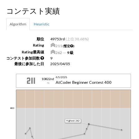
コンテスト実績
新規登録
ログイン
Algorithm
Heuristic
JP
EN
順位
49753rd
(上位 38.68%)
Rating
211
(暫定
)
Rating最高値
262
―
9 級
コンテスト参加回数
9
最後に参加した日
2025/04/05