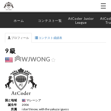
AtCoder Junior
AtCod
ホーム
コンテスト一覧
League
Tra
プロフィール
コンテスト成績表
9 級
WJWONG
国と地域
マレーシア
誕生年
2006
所属
i don't know, with the yakuza i guess