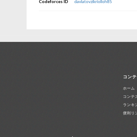
Codeforces ID
davlatovzikriolloh85
コンテ
ホーム
コンテ
ランキ
便利リ