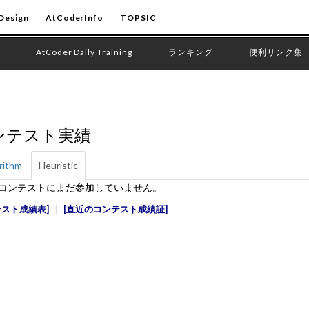
Design
AtCoderInfo
TOPSIC
AtCoder Daily Training
ランキング
便利リンク集
ンテスト実績
rithm
Heuristic
edコンテストにまだ参加していません。
テスト成績表
直近のコンテスト成績証