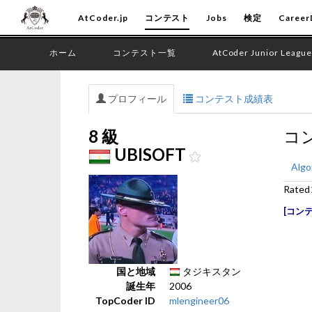
AtCoder.jp
コンテスト
Jobs
検定
Career
ホーム
コンテスト一覧
AtCoder Junior League
プロフィール
コンテスト成績表
8 級
コ
UBISOFT
Algo
Rat
コン
国と地域
タジキスタン
誕生年
2006
TopCoder ID
mlengineer06