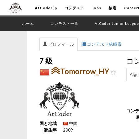
AtCoder.jp
コンテスト
Jobs
検定
Career
ホーム
コンテスト一覧
AtCoder Junior League
プロフィール
コンテスト成績表
7 級
コ
Tomorrow_HY
Algo
コン
国と地域
中国
誕生年
2009