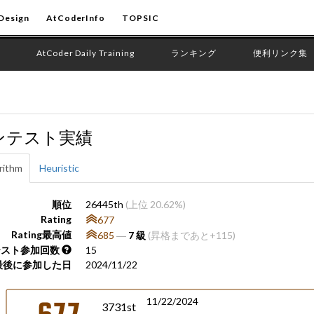
Design
AtCoderInfo
TOPSIC
AtCoder Daily Training
ランキング
便利リンク集
ンテスト実績
rithm
Heuristic
順位
26445th
(上位 20.62%)
Rating
677
Rating最高値
685
―
7 級
(昇格まであと+115)
テスト参加回数
15
最後に参加した日
2024/11/22