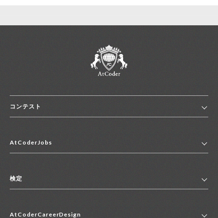
新規登録
ログイン
JP
EN
コンテスト
ホーム
AtCoderJobs
コンテスト一覧
ランキング
AtCoderJobsトップ
便利リンク集
検定
2027年新卒採用求人一覧
2028年新卒採用求人一覧
検定トップ
中途採用求人一覧
AtCoderCareerDesign