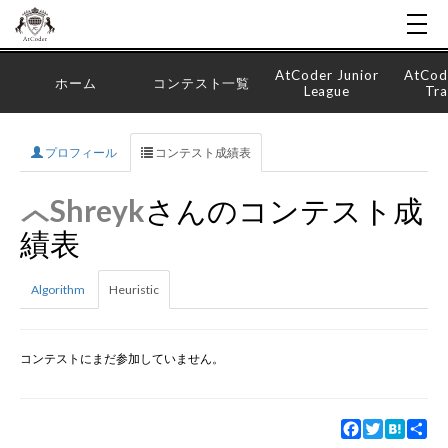
AtCoder Junior
AtCod
ホーム
コンテスト一覧
League
Tra
プロフィール
コンテスト成績表
Shreyk
さんのコンテスト成
績表
Algorithm
Heuristic
コンテストにまだ参加していません。
Facebook
Twitter
Hatena
Sha