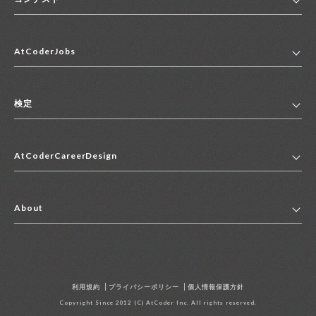
ホーム
AtCoderJobs
コンテスト一覧
ランキング
AtCoderJobsトップ
便利リンク集
検定
2027年新卒採用求人一覧
2028年新卒採用求人一覧
検定トップ
中途採用求人一覧
AtCoderCareerDesign
マイページ
インターン求人一覧
キャリアデザイントップ
アルバイト求人一覧
About
その他求人一覧
企業情報
AtCoder社による職業紹介求人一覧
よくある質問
採用担当者の方へ
利用規約
プライバシーポリシー
個人情報保護方針
お問い合わせ
Copyright Since 2012 (C) AtCoder Inc. All rights reserved.
資料請求