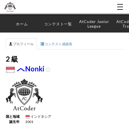
AtCoder Junior
AtCod
ホーム
コンテスト一覧
League
Tra
プロフィール
コンテスト成績表
2 級
Nonki
国と地域
インドネシア
誕生年
2001