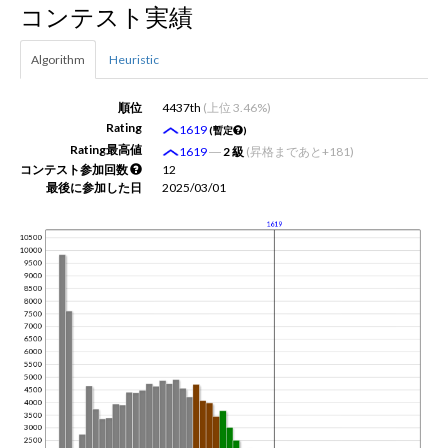
コンテスト実績
新規登録
ログイン
Algorithm
Heuristic
JP
EN
順位
4437th
(上位 3.46%)
Rating
1619
(暫定
)
Rating最高値
1619
―
2 級
(昇格まであと+181)
コンテスト参加回数
12
最後に参加した日
2025/03/01