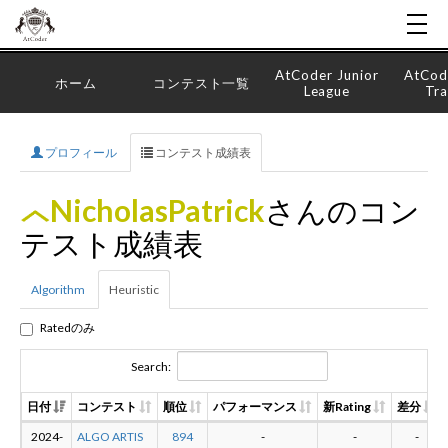
AtCoder Junior
AtCod
ホーム
コンテスト一覧
League
Tra
プロフィール
コンテスト成績表
NicholasPatrick
さんのコン
テスト成績表
Algorithm
Heuristic
Ratedのみ
Search:
日付
コンテスト
順位
パフォーマンス
新Rating
差分
2024-
ALGO ARTIS
894
-
-
-