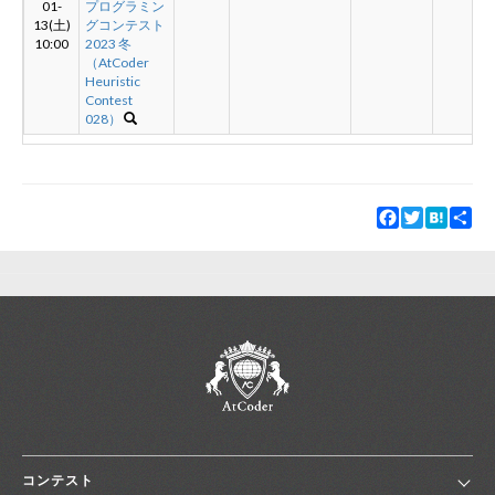
01-
プログラミン
13(土)
グコンテスト
10:00
2023 冬
新規登録
ログイン
（AtCoder
Heuristic
Contest
JP
EN
028）
Facebook
Twitter
Hatena
Sha
コンテスト