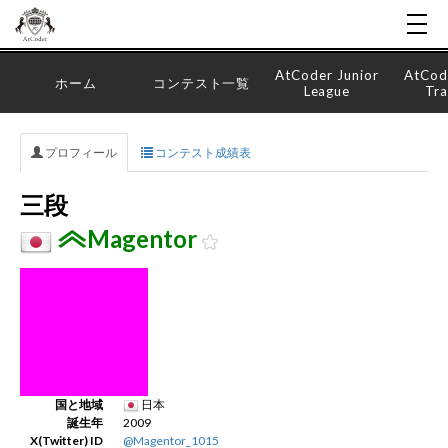
AtCoder Junior
AtCod
ホーム
コンテスト一覧
League
Tra
プロフィール
コンテスト成績表
三段
Magentor
国と地域
日本
誕生年
2009
X(Twitter) ID
@Magentor_1015