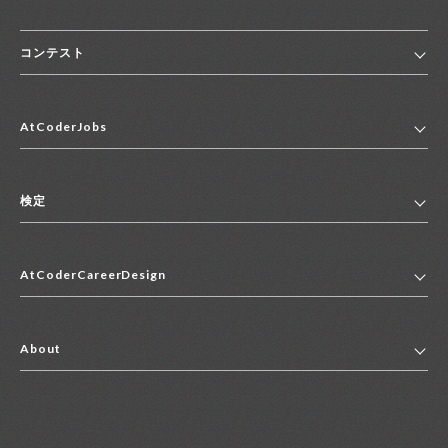
コンテスト
ホーム
AtCoderJobs
コンテスト一覧
ランキング
AtCoderJobsトップ
便利リンク集
検定
2027年新卒採用求人一覧
2028年新卒採用求人一覧
検定トップ
中途採用求人一覧
AtCoderCareerDesign
マイページ
インターン求人一覧
キャリアデザイントップ
アルバイト求人一覧
About
その他求人一覧
企業情報
AtCoder社による職業紹介求人一覧
よくある質問
採用担当者の方へ