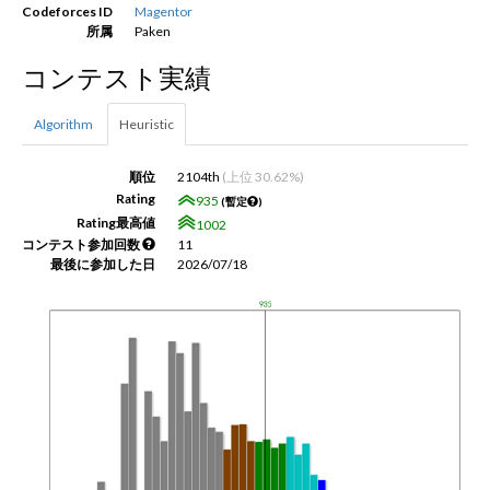
Codeforces ID
Magentor
所属
Paken
新規登録
ログイン
コンテスト実績
JP
EN
Algorithm
Heuristic
順位
2104th
(上位 30.62%)
Rating
935
(暫定
)
Rating最高値
1002
コンテスト参加回数
11
最後に参加した日
2026/07/18