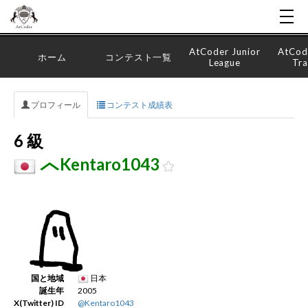
AtCoder Junior
AtCod
ホーム
コンテスト一覧
League
Tra
プロフィール
コンテスト成績表
6 級
Kentaro1043
国と地域
日本
誕生年
2005
X(Twitter) ID
@Kentaro1043