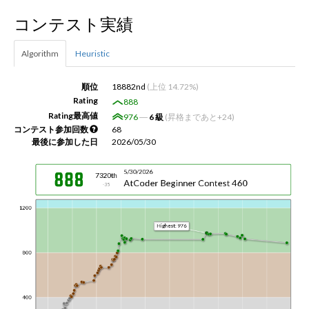
コンテスト実績
新規登録
ログイン
Algorithm
Heuristic
JP
EN
順位
18882nd
(上位 14.72%)
Rating
888
Rating最高値
976
―
6 級
(昇格まであと+24)
コンテスト参加回数
68
最後に参加した日
2026/05/30