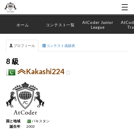
AtCoder Junior
AtCod
ホーム
コンテスト一覧
League
Tra
プロフィール
コンテスト成績表
8 級
Kakashi224
国と地域
パキスタン
誕生年
2003