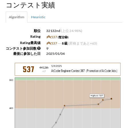
コンテスト実績
新規登録
ログイン
Algorithm
Heuristic
JP
EN
順位
32132nd
(上位 24.98%)
Rating
537
(暫定
)
Rating最高値
537
―
8 級
(昇格まであと+63)
コンテスト参加回数
9
最後に参加した日
2025/01/04