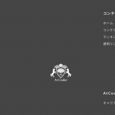
コンテ
ホーム
コンテ
ランキ
便利リ
AtCod
キャリ