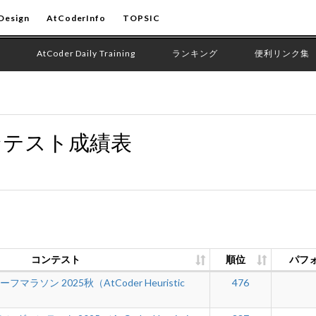
Design
AtCoderInfo
TOPSIC
AtCoder Daily Training
ランキング
便利リンク集
ンテスト成績表
コンテスト
順位
パフ
フマラソン 2025秋（AtCoder Heuristic
476