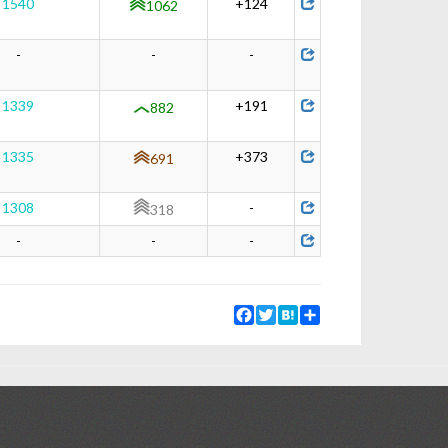
1540
+124
1062
-
-
-
1339
+191
882
1335
+373
691
1308
-
318
-
-
-
Facebook
Twitter
Hatena
Share