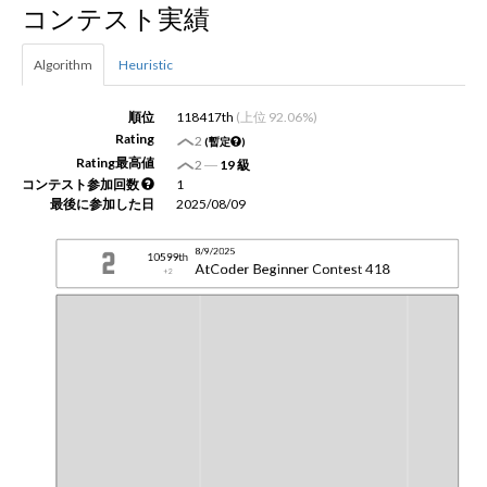
コンテスト実績
新規登録
ログイン
Algorithm
Heuristic
JP
EN
順位
118417th
(上位 92.06%)
Rating
2
(暫定
)
Rating最高値
2
―
19 級
コンテスト参加回数
1
最後に参加した日
2025/08/09