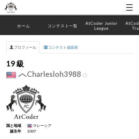
AtCoder Junior
AtCod
ホーム
コンテスト一覧
League
Tra
プロフィール
コンテスト成績表
19 級
Charlesloh3988
国と地域
マレーシア
誕生年
2007