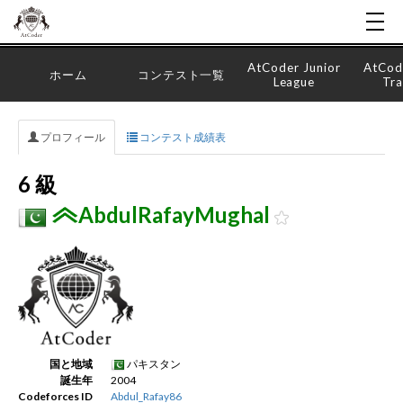
AtCoder Junior
AtCod
ホーム
コンテスト一覧
League
Tra
プロフィール
コンテスト成績表
6 級
AbdulRafayMughal
国と地域
パキスタン
誕生年
2004
Codeforces ID
Abdul_Rafay86