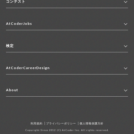
コンテスト
ホーム
AtCoderJobs
コンテスト一覧
ランキング
AtCoderJobsトップ
便利リンク集
検定
2027年新卒採用求人一覧
2028年新卒採用求人一覧
検定トップ
中途採用求人一覧
AtCoderCareerDesign
マイページ
インターン求人一覧
キャリアデザイントップ
アルバイト求人一覧
About
その他求人一覧
企業情報
AtCoder社による職業紹介求人一覧
よくある質問
採用担当者の方へ
利用規約
プライバシーポリシー
個人情報保護方針
お問い合わせ
Copyright Since 2012 (C) AtCoder Inc. All rights reserved.