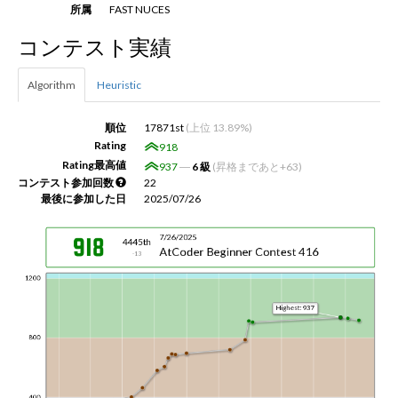
所属
FAST NUCES
コンテスト実績
新規登録
ログイン
Algorithm
Heuristic
JP
EN
順位
17871st
(上位 13.89%)
Rating
918
Rating最高値
937
―
6 級
(昇格まであと+63)
コンテスト参加回数
22
最後に参加した日
2025/07/26