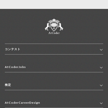
コンテスト
ホーム
AtCoderJobs
コンテスト一覧
ランキング
AtCoderJobsトップ
便利リンク集
検定
2027年新卒採用求人一覧
2028年新卒採用求人一覧
検定トップ
中途採用求人一覧
AtCoderCareerDesign
マイページ