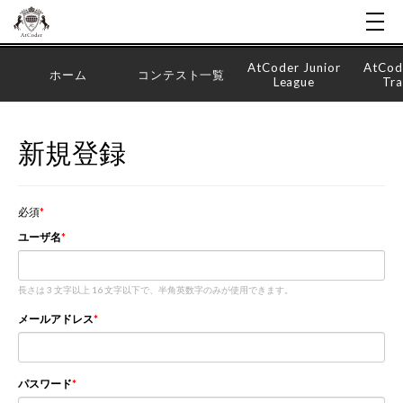
AtCoder Junior
AtCod
ホーム
コンテスト一覧
League
Tra
新規登録
必須
ユーザ名
長さは 3 文字以上 16 文字以下で、半角英数字のみが使用できます。
メールアドレス
パスワード