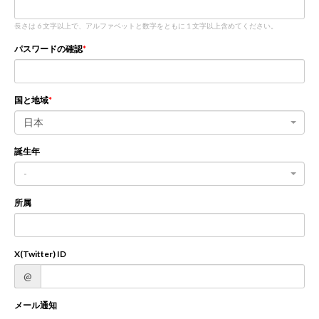
長さは 6 文字以上で、アルファベットと数字をともに 1 文字以上含めてください。
新規登録
ログイン
パスワードの確認
JP
EN
国と地域
日本
誕生年
-
所属
X(Twitter) ID
@
メール通知