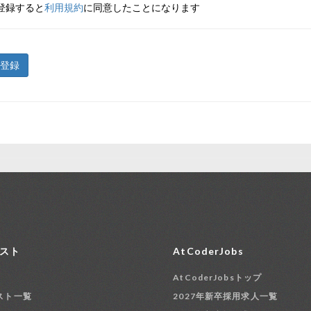
登録すると
利用規約
に同意したことになります
登録
スト
AtCoderJobs
AtCoderJobsトップ
スト一覧
2027年新卒採用求人一覧