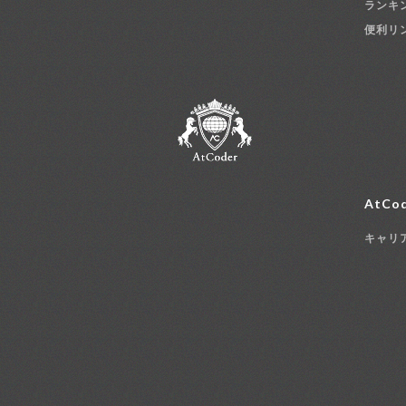
ランキ
便利リ
AtCod
キャリ