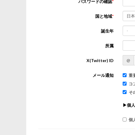
パスワードの確認
日本
国と地域
-
誕生年
所属
@
X(Twitter) ID
メール通知
重
コ
そ
▶個
個