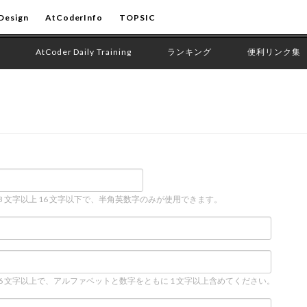
Design
AtCoderInfo
TOPSIC
AtCoder Daily Training
ランキング
便利リンク集
 3 文字以上 16 文字以下で、半角英数字のみが使用できます。
 6 文字以上で、アルファベットと数字をともに 1 文字以上含めてください。