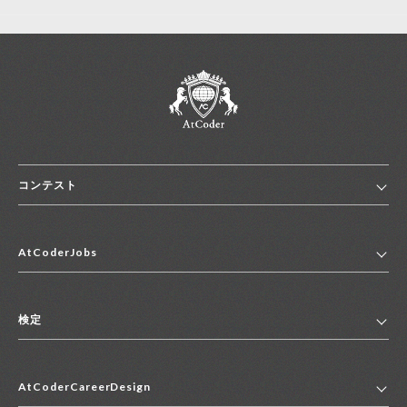
コンテスト
ホーム
AtCoderJobs
コンテスト一覧
ランキング
AtCoderJobsトップ
便利リンク集
検定
2027年新卒採用求人一覧
2028年新卒採用求人一覧
検定トップ
中途採用求人一覧
AtCoderCareerDesign
マイページ