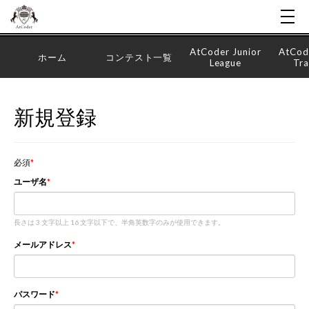
AtCoder Junior
AtCod
ホーム
コンテスト一覧
League
Tra
新規登録
必須
ユーザ名
長さは 3 文字以上 16 文字以下で、半角英数字のみが使用できます。
メールアドレス
パスワード