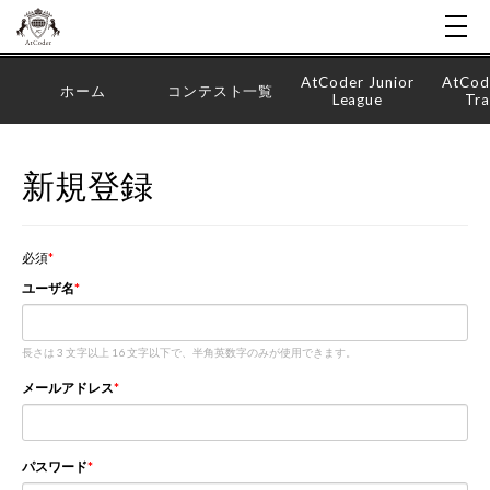
AtCoder Junior
AtCod
ホーム
コンテスト一覧
League
Tra
新規登録
必須
ユーザ名
長さは 3 文字以上 16 文字以下で、半角英数字のみが使用できます。
メールアドレス
パスワード