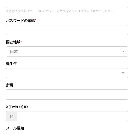
長さは 6 文字以上で、アルファベットと数字をともに 1 文字以上含めてください。
新規登録
ログイン
パスワードの確認
JP
EN
国と地域
日本
誕生年
-
所属
X(Twitter) ID
@
メール通知