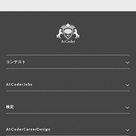
コンテスト
ホーム
AtCoderJobs
コンテスト一覧
ランキング
AtCoderJobsトップ
便利リンク集
検定
2027年新卒採用求人一覧
2028年新卒採用求人一覧
検定トップ
中途採用求人一覧
AtCoderCareerDesign
マイページ