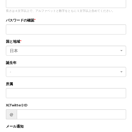
長さは 6 文字以上で、アルファベットと数字をともに 1 文字以上含めてください。
新規登録
ログイン
パスワードの確認
JP
EN
国と地域
日本
誕生年
-
所属
X(Twitter) ID
@
メール通知