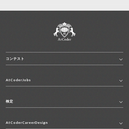
コンテスト
ホーム
AtCoderJobs
コンテスト一覧
ランキング
AtCoderJobsトップ
便利リンク集
検定
2027年新卒採用求人一覧
2028年新卒採用求人一覧
検定トップ
中途採用求人一覧
AtCoderCareerDesign
マイページ