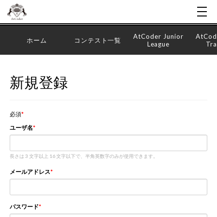
AtCoder Junior
AtCod
ホーム
コンテスト一覧
League
Tra
新規登録
必須
ユーザ名
長さは 3 文字以上 16 文字以下で、半角英数字のみが使用できます。
メールアドレス
パスワード