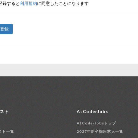
登録すると
利用規約
に同意したことになります
登録
スト
AtCoderJobs
AtCoderJobsトップ
スト一覧
2027年新卒採用求人一覧