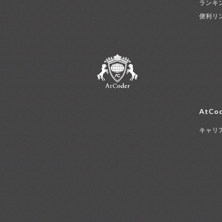
ランキ
便利リ
AtCod
キャリ