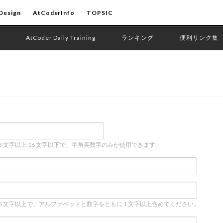
Design
AtCoderInfo
TOPSIC
AtCoder Daily Training
ランキング
便利リンク集
 3 文字以上 16 文字以下で、半角英数字のみが使用できます。
 6 文字以上で、アルファベットと数字をともに 1 文字以上含めてください。