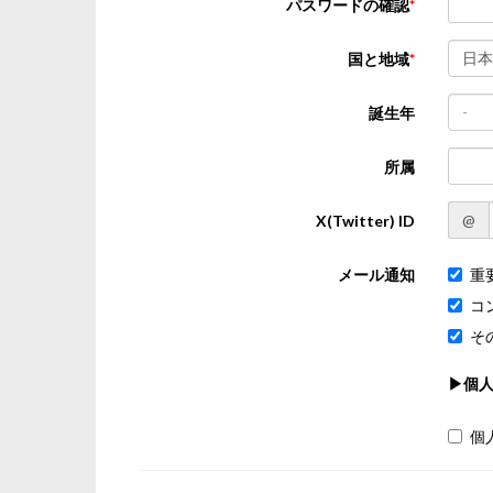
パスワードの確認
日本
国と地域
-
誕生年
所属
@
X(Twitter) ID
メール通知
重
コ
そ
▶個
個