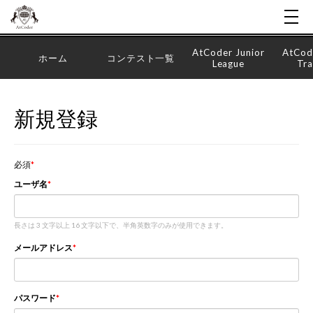
AtCoder Junior
AtCod
ホーム
コンテスト一覧
League
Tra
新規登録
必須
ユーザ名
長さは 3 文字以上 16 文字以下で、半角英数字のみが使用できます。
メールアドレス
パスワード