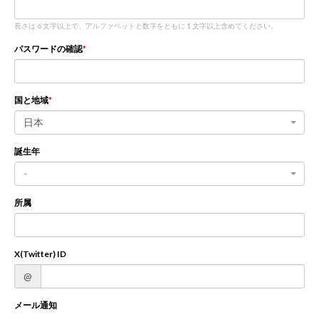
長さは 6 文字以上で、アルファベットと数字をともに 1 文字以上含めてください。
新規登録
ログイン
パスワードの確認
JP
EN
国と地域
日本
誕生年
-
所属
X(Twitter) ID
@
メール通知