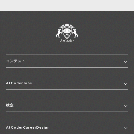
コンテスト
ホーム
AtCoderJobs
コンテスト一覧
ランキング
AtCoderJobsトップ
便利リンク集
検定
2027年新卒採用求人一覧
2028年新卒採用求人一覧
検定トップ
中途採用求人一覧
AtCoderCareerDesign
マイページ