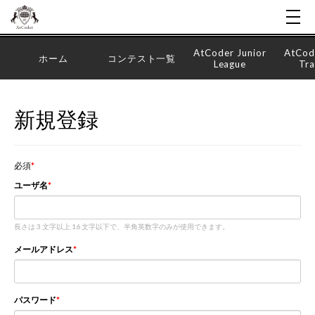
AtCoder Junior
AtCod
ホーム
コンテスト一覧
League
Tra
新規登録
必須
ユーザ名
長さは 3 文字以上 16 文字以下で、半角英数字のみが使用できます。
メールアドレス
パスワード