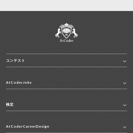
コンテスト
ホーム
AtCoderJobs
コンテスト一覧
ランキング
AtCoderJobsトップ
便利リンク集
検定
2027年新卒採用求人一覧
2028年新卒採用求人一覧
検定トップ
中途採用求人一覧
AtCoderCareerDesign
マイページ