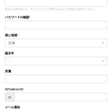
長さは 6 文字以上で、アルファベットと数字をともに 1 文字以上含めてください。
新規登録
ログイン
パスワードの確認
JP
EN
国と地域
日本
誕生年
-
所属
X(Twitter) ID
@
メール通知