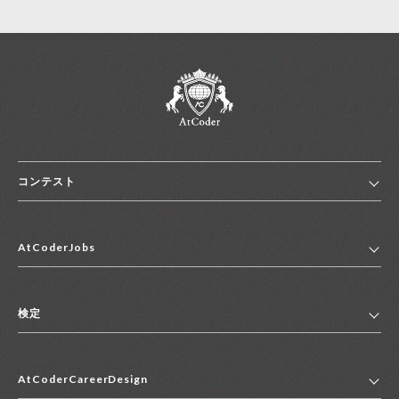
コンテスト
ホーム
AtCoderJobs
コンテスト一覧
ランキング
AtCoderJobsトップ
便利リンク集
検定
2027年新卒採用求人一覧
2028年新卒採用求人一覧
検定トップ
中途採用求人一覧
AtCoderCareerDesign
マイページ