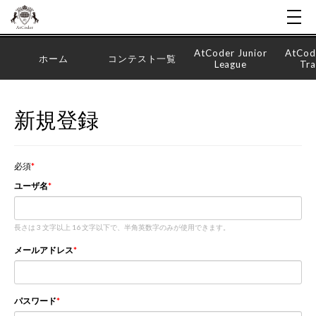
AtCoder Junior
AtCod
ホーム
コンテスト一覧
League
Tra
新規登録
必須
ユーザ名
長さは 3 文字以上 16 文字以下で、半角英数字のみが使用できます。
メールアドレス
パスワード