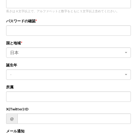
長さは 6 文字以上で、アルファベットと数字をともに 1 文字以上含めてください。
新規登録
ログイン
パスワードの確認
JP
EN
国と地域
日本
誕生年
-
所属
X(Twitter) ID
@
メール通知