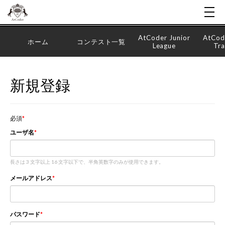
AtCoder Junior
AtCod
ホーム
コンテスト一覧
League
Tra
新規登録
必須
ユーザ名
長さは 3 文字以上 16 文字以下で、半角英数字のみが使用できます。
メールアドレス
パスワード