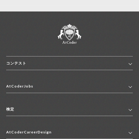
コンテスト
ホーム
AtCoderJobs
コンテスト一覧
ランキング
AtCoderJobsトップ
便利リンク集
検定
2027年新卒採用求人一覧
2028年新卒採用求人一覧
検定トップ
中途採用求人一覧
AtCoderCareerDesign
マイページ