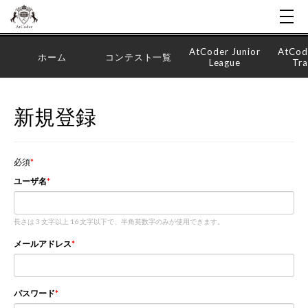
AtCoder Junior
AtCod
ホーム
コンテスト一覧
League
Tra
新規登録
必須
ユーザ名
長さは 3 文字以上 16 文字以下で、半角英数字のみが使用できます。
メールアドレス
パスワード