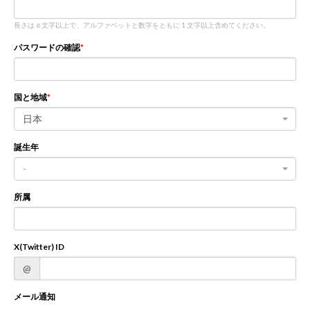
長さは 6 文字以上で、アルファベットと数字をともに 1 文字以上含めてください。
新規登録
ログイン
パスワードの確認
JP
EN
国と地域
日本
誕生年
-
所属
X(Twitter) ID
@
メール通知