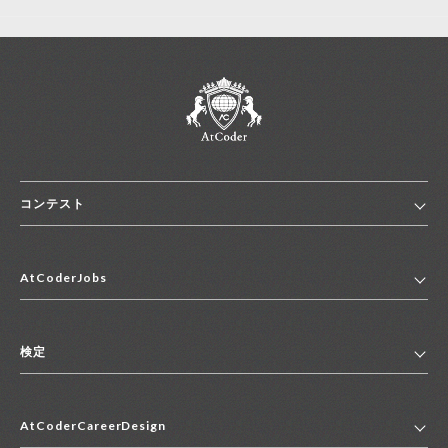
コンテスト
ホーム
AtCoderJobs
コンテスト一覧
ランキング
AtCoderJobsトップ
便利リンク集
検定
2027年新卒採用求人一覧
2028年新卒採用求人一覧
検定トップ
中途採用求人一覧
AtCoderCareerDesign
マイページ