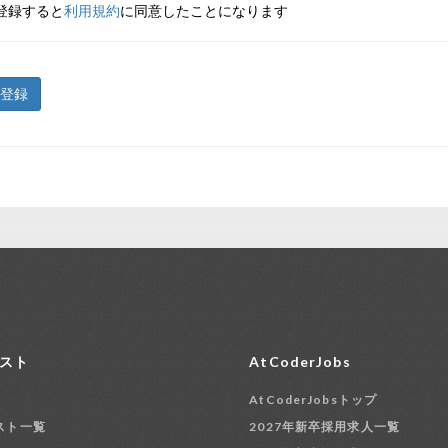
登録すると
利用規約
に同意したことになります
登録
スト
AtCoderJobs
AtCoderJobsトップ
スト一覧
2027年新卒採用求人一覧