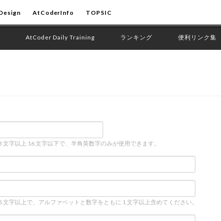
Design
AtCoderInfo
TOPSIC
AtCoder Daily Training
ランキング
便利リンク集
 3 文字以上 16 文字以下で、半角英数字のみが使用できます。
 6 文字以上で、アルファベットと数字をともに 1 文字以上含めてください。