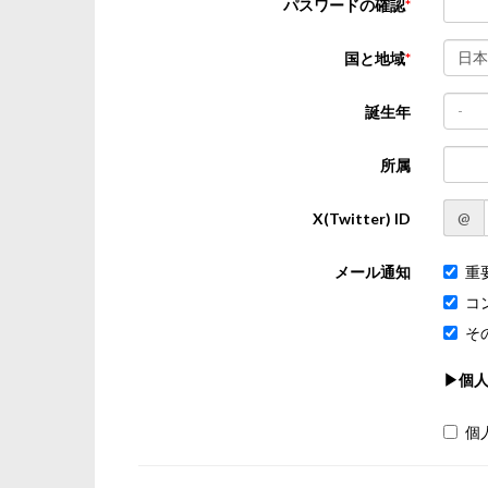
パスワードの確認
日本
国と地域
-
誕生年
所属
@
X(Twitter) ID
メール通知
重
コ
そ
▶個
個