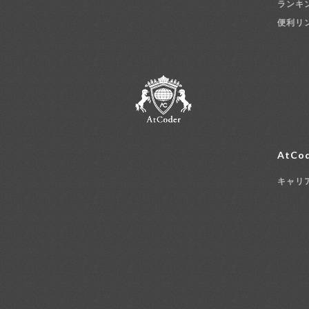
ランキ
便利リ
AtCod
キャリ