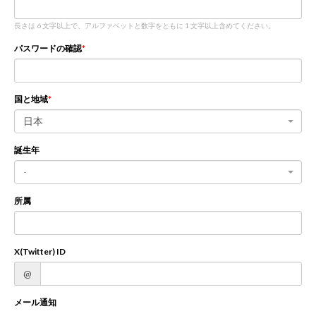
長さは 6 文字以上で、アルファベットと数字をともに 1 文字以上含めてください。
新規登録
ログイン
パスワードの確認
JP
EN
国と地域
日本
誕生年
-
所属
X(Twitter) ID
@
メール通知