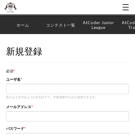
AtCoder Junior
AtCod
ホーム
コンテスト一覧
League
Tra
新規登録
必須
ユーザ名
長さは 3 文字以上 16 文字以下で、半角英数字のみが使用できます。
メールアドレス
パスワード