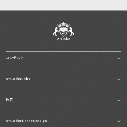
コンテスト
ホーム
AtCoderJobs
コンテスト一覧
ランキング
AtCoderJobsトップ
便利リンク集
検定
2027年新卒採用求人一覧
2028年新卒採用求人一覧
検定トップ
中途採用求人一覧
AtCoderCareerDesign
マイページ