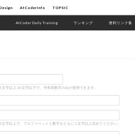
Design
AtCoderInfo
TOPSIC
AtCoder Daily Training
ランキング
便利リンク集
 3 文字以上 16 文字以下で、半角英数字のみが使用できます。
 6 文字以上で、アルファベットと数字をともに 1 文字以上含めてください。