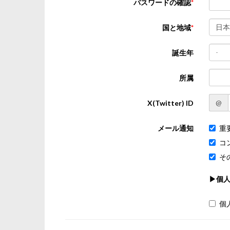
パスワードの確認
日本
国と地域
-
誕生年
所属
@
X(Twitter) ID
メール通知
重
コ
そ
▶個
個