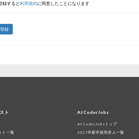
登録すると
利用規約
に同意したことになります
登録
スト
AtCoderJobs
AtCoderJobsトップ
スト一覧
2027年新卒採用求人一覧