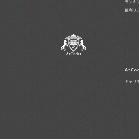
ランキ
便利リ
AtCod
キャリ