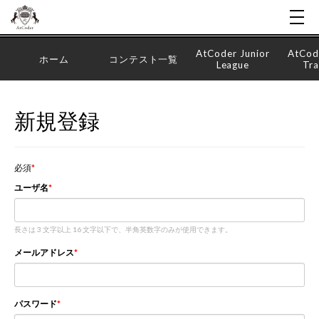
AtCoder Junior
AtCod
ホーム
コンテスト一覧
League
Tra
新規登録
必須
ユーザ名
長さは 3 文字以上 16 文字以下で、半角英数字のみが使用できます。
メールアドレス
パスワード