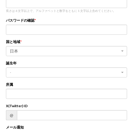
長さは 6 文字以上で、アルファベットと数字をともに 1 文字以上含めてください。
新規登録
ログイン
パスワードの確認
JP
EN
国と地域
日本
誕生年
-
所属
X(Twitter) ID
@
メール通知