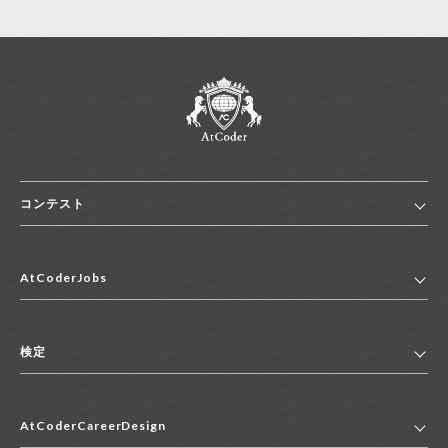
コンテスト
ホーム
AtCoderJobs
コンテスト一覧
ランキング
AtCoderJobsトップ
便利リンク集
検定
2027年新卒採用求人一覧
2028年新卒採用求人一覧
検定トップ
中途採用求人一覧
AtCoderCareerDesign
マイページ