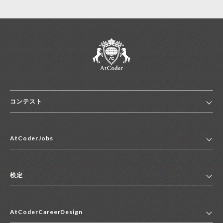
コンテスト
ホーム
AtCoderJobs
コンテスト一覧
ランキング
AtCoderJobsトップ
便利リンク集
検定
2027年新卒採用求人一覧
2028年新卒採用求人一覧
検定トップ
中途採用求人一覧
AtCoderCareerDesign
マイページ