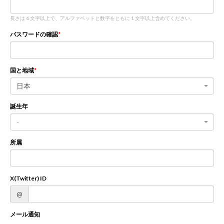
長さは 6 文字以上で、アルファベットと数字をともに 1 文字以上含めてください。
新規登録
ログイン
パスワードの確認
JP
EN
国と地域
日本
誕生年
-
所属
X(Twitter) ID
@
メール通知