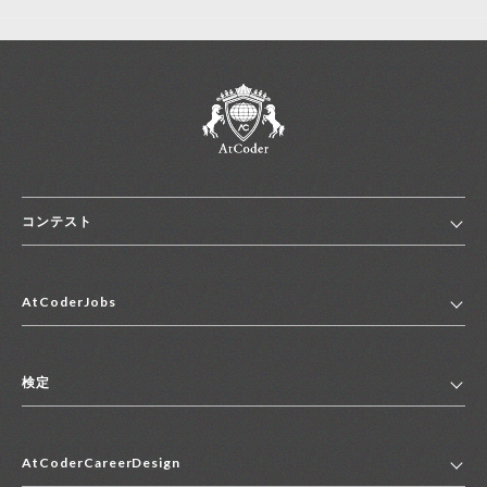
コンテスト
ホーム
AtCoderJobs
コンテスト一覧
ランキング
AtCoderJobsトップ
便利リンク集
検定
2027年新卒採用求人一覧
2028年新卒採用求人一覧
検定トップ
中途採用求人一覧
AtCoderCareerDesign
マイページ