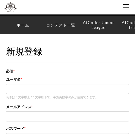
AtCoder Junior
AtCod
ホーム
コンテスト一覧
League
Tra
新規登録
必須
ユーザ名
長さは 3 文字以上 16 文字以下で、半角英数字のみが使用できます。
メールアドレス
パスワード