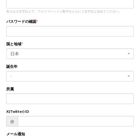
長さは 6 文字以上で、アルファベットと数字をともに 1 文字以上含めてください。
新規登録
ログイン
パスワードの確認
JP
EN
国と地域
日本
誕生年
-
所属
X(Twitter) ID
@
メール通知