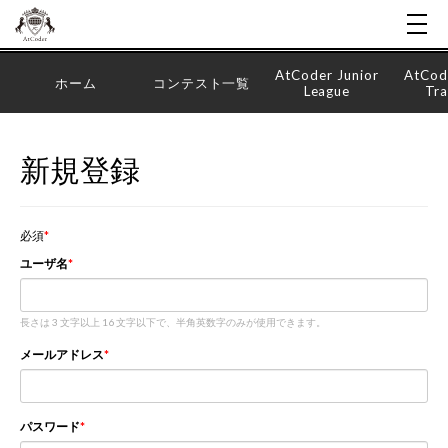
AtCoder Junior
AtCod
ホーム
コンテスト一覧
League
Tra
新規登録
必須
ユーザ名
長さは 3 文字以上 16 文字以下で、半角英数字のみが使用できます。
メールアドレス
パスワード