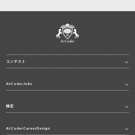
コンテスト
ホーム
AtCoderJobs
コンテスト一覧
ランキング
AtCoderJobsトップ
便利リンク集
検定
2027年新卒採用求人一覧
2028年新卒採用求人一覧
検定トップ
中途採用求人一覧
AtCoderCareerDesign
マイページ