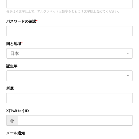
長さは 6 文字以上で、アルファベットと数字をともに 1 文字以上含めてください。
新規登録
ログイン
パスワードの確認
JP
EN
国と地域
日本
誕生年
-
所属
X(Twitter) ID
@
メール通知