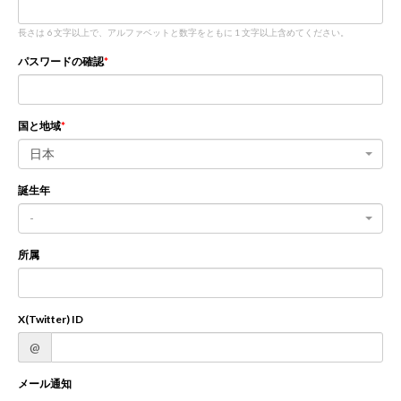
長さは 6 文字以上で、アルファベットと数字をともに 1 文字以上含めてください。
新規登録
ログイン
パスワードの確認
JP
EN
国と地域
日本
誕生年
-
所属
X(Twitter) ID
@
メール通知