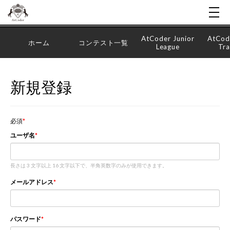
AtCoder Junior
AtCod
ホーム
コンテスト一覧
League
Tra
新規登録
必須
ユーザ名
長さは 3 文字以上 16 文字以下で、半角英数字のみが使用できます。
メールアドレス
パスワード