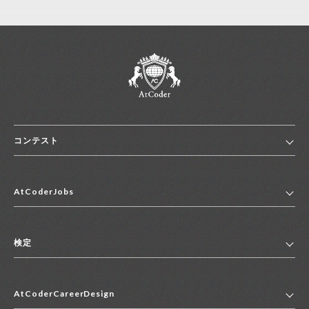
コンテスト
ホーム
AtCoderJobs
コンテスト一覧
ランキング
AtCoderJobsトップ
便利リンク集
検定
2027年新卒採用求人一覧
2028年新卒採用求人一覧
検定トップ
中途採用求人一覧
AtCoderCareerDesign
マイページ