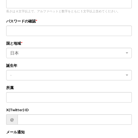
長さは 6 文字以上で、アルファベットと数字をともに 1 文字以上含めてください。
新規登録
ログイン
パスワードの確認
JP
EN
国と地域
日本
誕生年
-
所属
X(Twitter) ID
@
メール通知