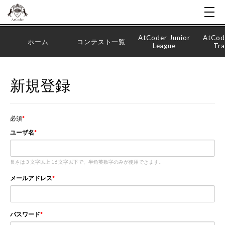
AtCoder Junior
AtCod
ホーム
コンテスト一覧
League
Tra
新規登録
必須
ユーザ名
長さは 3 文字以上 16 文字以下で、半角英数字のみが使用できます。
メールアドレス
パスワード