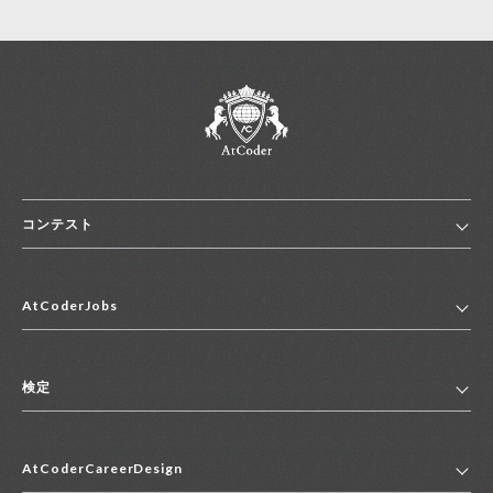
コンテスト
ホーム
AtCoderJobs
コンテスト一覧
ランキング
AtCoderJobsトップ
便利リンク集
検定
2027年新卒採用求人一覧
2028年新卒採用求人一覧
検定トップ
中途採用求人一覧
AtCoderCareerDesign
マイページ