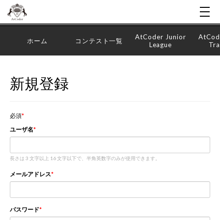
AtCoder Junior
AtCod
ホーム
コンテスト一覧
League
Tra
新規登録
必須
ユーザ名
長さは 3 文字以上 16 文字以下で、半角英数字のみが使用できます。
メールアドレス
パスワード