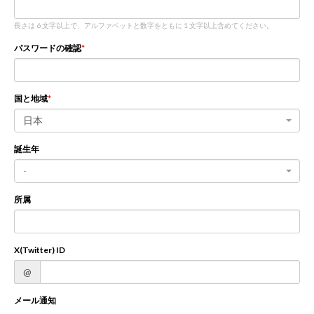
長さは 6 文字以上で、アルファベットと数字をともに 1 文字以上含めてください。
新規登録
ログイン
パスワードの確認
JP
EN
国と地域
日本
誕生年
-
所属
X(Twitter) ID
@
メール通知