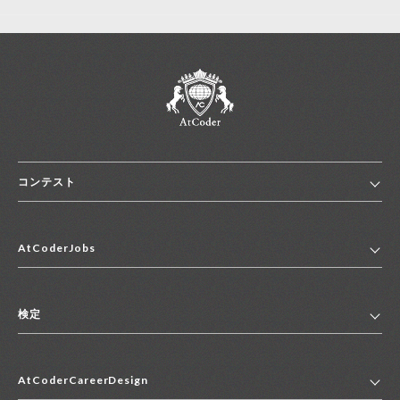
コンテスト
ホーム
AtCoderJobs
コンテスト一覧
ランキング
AtCoderJobsトップ
便利リンク集
検定
2027年新卒採用求人一覧
2028年新卒採用求人一覧
検定トップ
中途採用求人一覧
AtCoderCareerDesign
マイページ