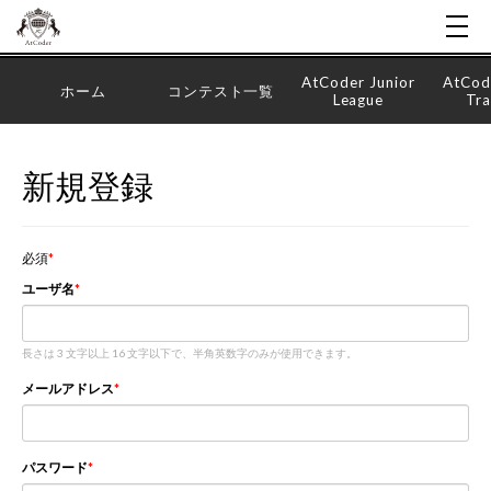
AtCoder Junior
AtCod
ホーム
コンテスト一覧
League
Tra
新規登録
必須
ユーザ名
長さは 3 文字以上 16 文字以下で、半角英数字のみが使用できます。
メールアドレス
パスワード