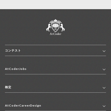
コンテスト
ホーム
AtCoderJobs
コンテスト一覧
ランキング
AtCoderJobsトップ
便利リンク集
検定
2027年新卒採用求人一覧
2028年新卒採用求人一覧
検定トップ
中途採用求人一覧
AtCoderCareerDesign
マイページ