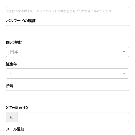
長さは 6 文字以上で、アルファベットと数字をともに 1 文字以上含めてください。
新規登録
ログイン
パスワードの確認
JP
EN
国と地域
日本
誕生年
-
所属
X(Twitter) ID
@
メール通知