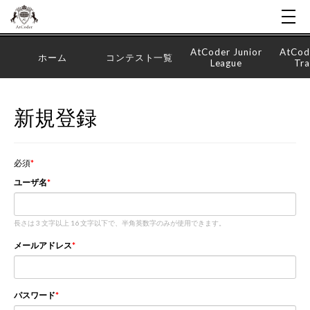
AtCoder Junior
AtCod
ホーム
コンテスト一覧
League
Tra
新規登録
必須
ユーザ名
長さは 3 文字以上 16 文字以下で、半角英数字のみが使用できます。
メールアドレス
パスワード