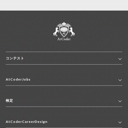
コンテスト
ホーム
AtCoderJobs
コンテスト一覧
ランキング
AtCoderJobsトップ
便利リンク集
検定
2027年新卒採用求人一覧
2028年新卒採用求人一覧
検定トップ
中途採用求人一覧
AtCoderCareerDesign
マイページ