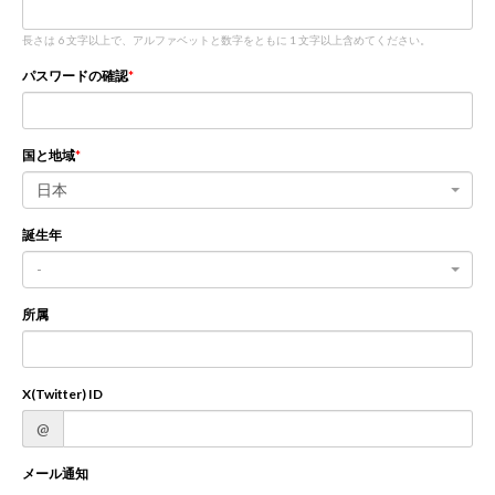
長さは 6 文字以上で、アルファベットと数字をともに 1 文字以上含めてください。
新規登録
ログイン
パスワードの確認
JP
EN
国と地域
日本
誕生年
-
所属
X(Twitter) ID
@
メール通知