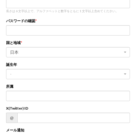
長さは 6 文字以上で、アルファベットと数字をともに 1 文字以上含めてください。
新規登録
ログイン
パスワードの確認
JP
EN
国と地域
日本
誕生年
-
所属
X(Twitter) ID
@
メール通知