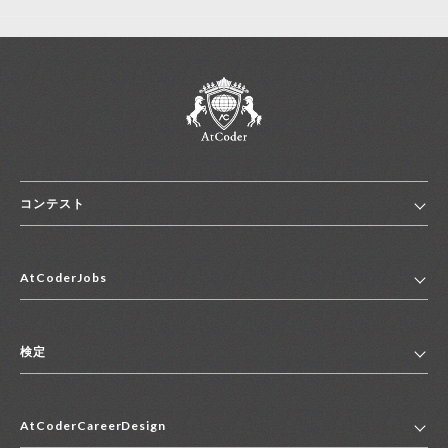
コンテスト
ホーム
AtCoderJobs
コンテスト一覧
ランキング
AtCoderJobsトップ
便利リンク集
検定
2027年新卒採用求人一覧
2028年新卒採用求人一覧
検定トップ
中途採用求人一覧
AtCoderCareerDesign
マイページ