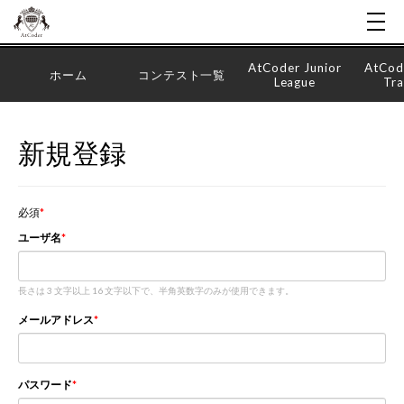
AtCoder Junior
AtCod
ホーム
コンテスト一覧
League
Tra
新規登録
必須
ユーザ名
長さは 3 文字以上 16 文字以下で、半角英数字のみが使用できます。
メールアドレス
パスワード