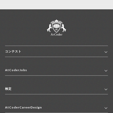
コンテスト
ホーム
AtCoderJobs
コンテスト一覧
ランキング
AtCoderJobsトップ
便利リンク集
検定
2027年新卒採用求人一覧
2028年新卒採用求人一覧
検定トップ
中途採用求人一覧
AtCoderCareerDesign
マイページ