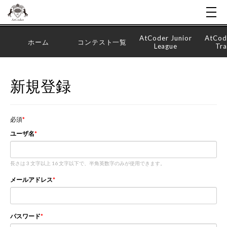
AtCoder Junior
AtCod
ホーム
コンテスト一覧
League
Tra
新規登録
必須
ユーザ名
長さは 3 文字以上 16 文字以下で、半角英数字のみが使用できます。
メールアドレス
パスワード