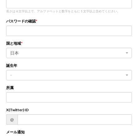
長さは 6 文字以上で、アルファベットと数字をともに 1 文字以上含めてください。
新規登録
ログイン
パスワードの確認
JP
EN
国と地域
日本
誕生年
-
所属
X(Twitter) ID
@
メール通知