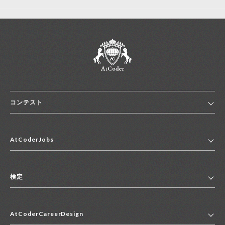
コンテスト
ホーム
AtCoderJobs
コンテスト一覧
ランキング
AtCoderJobsトップ
便利リンク集
検定
2027年新卒採用求人一覧
2028年新卒採用求人一覧
検定トップ
中途採用求人一覧
AtCoderCareerDesign
マイページ