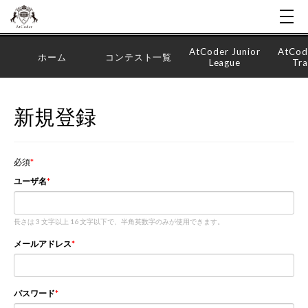
AtCoder Junior
AtCod
ホーム
コンテスト一覧
League
Tra
新規登録
必須
ユーザ名
長さは 3 文字以上 16 文字以下で、半角英数字のみが使用できます。
メールアドレス
パスワード