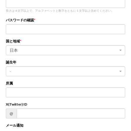
長さは 6 文字以上で、アルファベットと数字をともに 1 文字以上含めてください。
新規登録
ログイン
パスワードの確認
JP
EN
国と地域
日本
誕生年
-
所属
X(Twitter) ID
@
メール通知