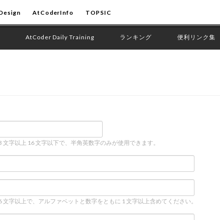
Design
AtCoderInfo
TOPSIC
AtCoder Daily Training
ランキング
便利リンク集
 3 文字以上 16 文字以下で、半角英数字のみが使用できます。
 6 文字以上で、アルファベットと数字をともに 1 文字以上含めてください。