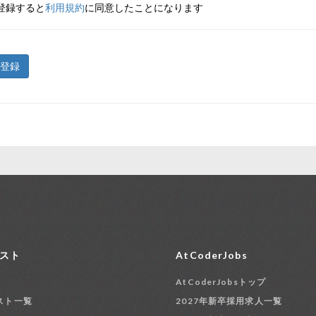
登録すると
利用規約
に同意したことになります
登録
スト
AtCoderJobs
AtCoderJobsトップ
スト一覧
2027年新卒採用求人一覧