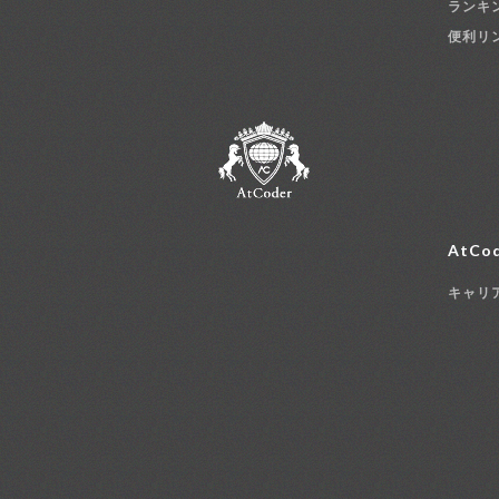
ランキ
便利リ
AtCod
キャリ