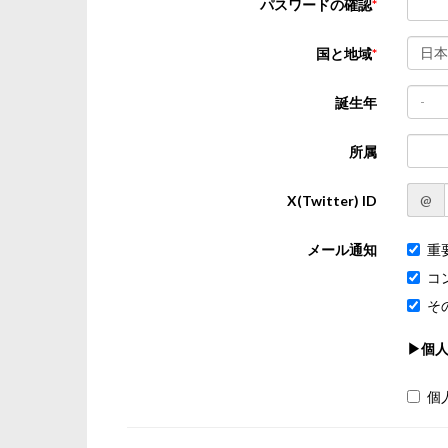
パスワードの確認
日本
国と地域
-
誕生年
所属
@
X(Twitter) ID
メール通知
重
コ
そ
▶個
個