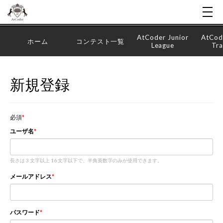
AtCoder Junior
AtCod
ホーム
コンテスト一覧
League
Tra
新規登録
必須
ユーザ名
長さは 3 文字以上 16 文字以下で、半角英数字のみが使用できます。
メールアドレス
パスワード