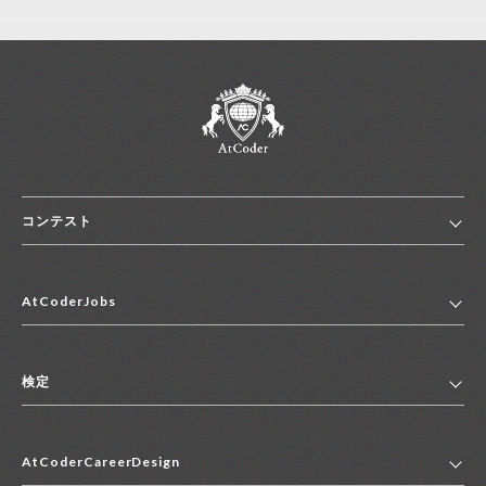
コンテスト
ホーム
AtCoderJobs
コンテスト一覧
ランキング
AtCoderJobsトップ
便利リンク集
検定
2027年新卒採用求人一覧
2028年新卒採用求人一覧
検定トップ
中途採用求人一覧
AtCoderCareerDesign
マイページ