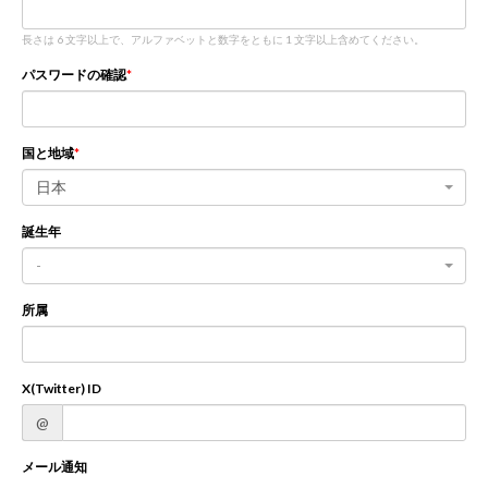
長さは 6 文字以上で、アルファベットと数字をともに 1 文字以上含めてください。
新規登録
ログイン
パスワードの確認
JP
EN
国と地域
日本
誕生年
-
所属
X(Twitter) ID
@
メール通知