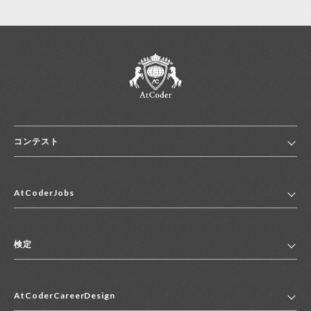
コンテスト
ホーム
AtCoderJobs
コンテスト一覧
ランキング
AtCoderJobsトップ
便利リンク集
検定
2027年新卒採用求人一覧
2028年新卒採用求人一覧
検定トップ
中途採用求人一覧
AtCoderCareerDesign
マイページ