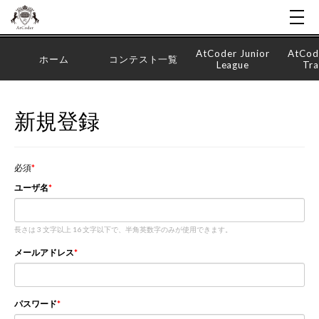
AtCoder Junior
AtCod
ホーム
コンテスト一覧
League
Tra
新規登録
必須
ユーザ名
長さは 3 文字以上 16 文字以下で、半角英数字のみが使用できます。
メールアドレス
パスワード