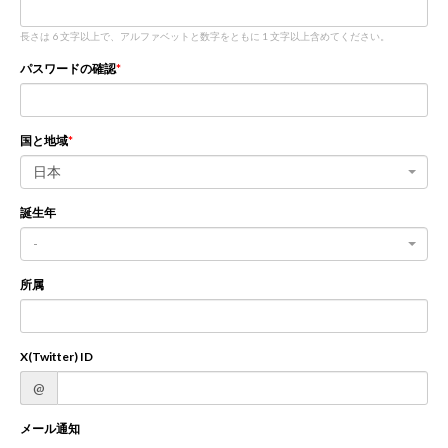
長さは 6 文字以上で、アルファベットと数字をともに 1 文字以上含めてください。
新規登録
ログイン
パスワードの確認
JP
EN
国と地域
日本
誕生年
-
所属
X(Twitter) ID
@
メール通知