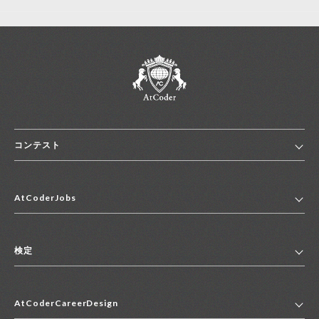
コンテスト
ホーム
AtCoderJobs
コンテスト一覧
ランキング
AtCoderJobsトップ
便利リンク集
検定
2027年新卒採用求人一覧
2028年新卒採用求人一覧
検定トップ
中途採用求人一覧
AtCoderCareerDesign
マイページ