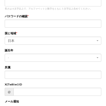
長さは 6 文字以上で、アルファベットと数字をともに 1 文字以上含めてください。
新規登録
ログイン
パスワードの確認
JP
EN
国と地域
日本
誕生年
-
所属
X(Twitter) ID
@
メール通知