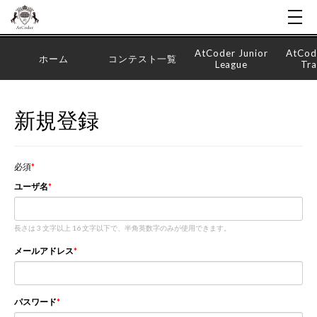
AtCoder Junior
AtCod
ホーム
コンテスト一覧
League
Tra
新規登録
必須
ユーザ名
長さは 3 文字以上 16 文字以下で、半角英数字のみが使用できます。
メールアドレス
パスワード