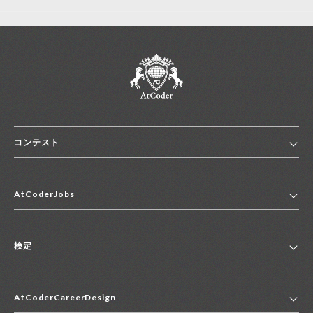
コンテスト
ホーム
AtCoderJobs
コンテスト一覧
ランキング
AtCoderJobsトップ
便利リンク集
検定
2027年新卒採用求人一覧
2028年新卒採用求人一覧
検定トップ
中途採用求人一覧
AtCoderCareerDesign
マイページ