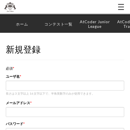
AtCoder Junior
AtCod
ホーム
コンテスト一覧
League
Tra
新規登録
必須
ユーザ名
長さは 3 文字以上 16 文字以下で、半角英数字のみが使用できます。
メールアドレス
パスワード