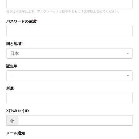
長さは 6 文字以上で、アルファベットと数字をともに 1 文字以上含めてください。
新規登録
ログイン
パスワードの確認
JP
EN
国と地域
日本
誕生年
-
所属
X(Twitter) ID
@
メール通知